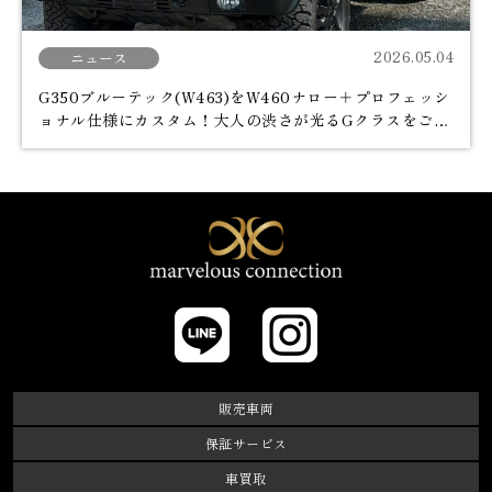
2026.05.04
ニュース
G350ブルーテック(W463)をW460ナロー＋プロフェッシ
ョナル仕様にカスタム！大人の渋さが光るGクラスをご紹
介Part1
marvelos connectio
LINE
Instagram
販売車両
保証サービス
車買取