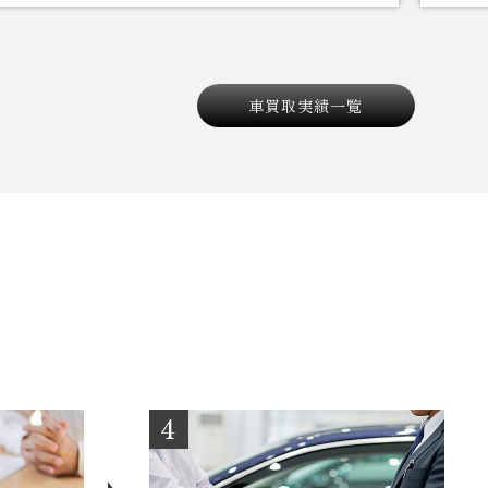
せていただきまし
式）を
車買取実績一覧
4