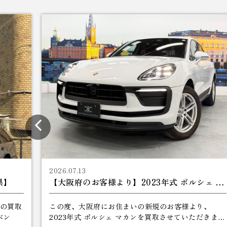
2026.07.13
県】
【大阪府のお客様より】2023年式 ポルシェ マカンを買取させていただきました｜大阪でポルシェ買取ならmarvelous connection
onの買取
この度、大阪府にお住まいの新規のお客様より、
・ベン
2023年式 ポルシェ マカンを買取させていただきまし