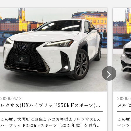
2026.05.18
2026.0
レクサス(UXハイブリッド250h Fスポーツ)の買取 【大阪府】
この度、大阪府にお住まいのお客様よりレクサスUX
この度
ハイブリッド250h Fスポーツ（2021年式）を買取さ
ベンツ