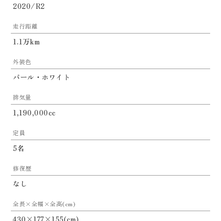
2020/R2
走行距離
1.1万km
外装色
パール・ホワイト
排気量
1,190,000cc
定員
5名
修復歴
なし
全長×全幅×全高(cm)
430×177×155(cm)