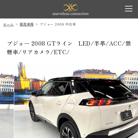
marvelous co
toggl
navig
ホーム
販売車両
プジョー 2008 中古車
プジョー 2008 GTライン LED/半革/ACC/禁
煙車/リアカメラ/ETC/