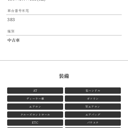
車台番号末尾
383
種別
中古車
装備
AT
右ハンドル
ディーラー車
ガソリン
エアコン
Wエアコン
クルーズコントロール
エアバッグ
ETC
パワステ